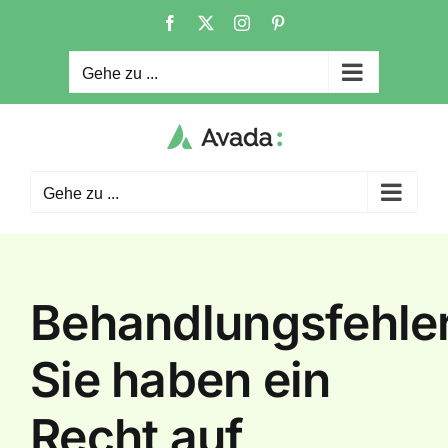
Zum
Facebook
X
Instagram
Pinterest
Inhalt
springen
Gehe zu ...
Gehe zu ...
Behandlungsfehle
Sie haben ein
Recht auf