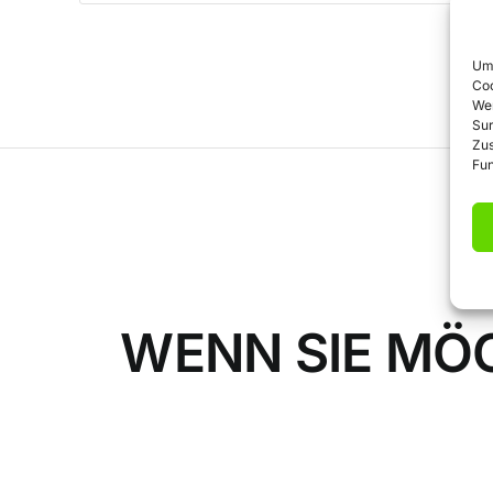
Um 
Coo
We
Sur
Zu
Fun
WENN SIE MÖC