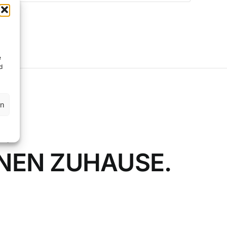
e
d
en
.
HNEN ZUHAUSE.