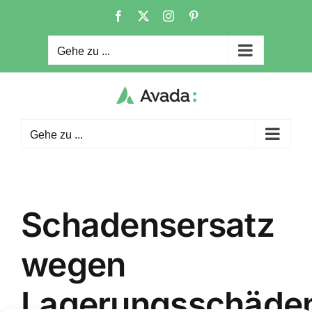
Zum
Facebook
X
Instagram
Pinterest
Inhalt
springen
Gehe zu ...
Gehe zu ...
Schadensersatz
wegen
Lagerungsschäde