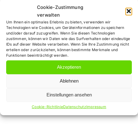
Cookie-Zustimmung
während einer
verwalten
Um Ihnen ein optimales Erlebnis zu bieten, verwenden wir
Operation
Technologien wie Cookies, um Geräteinformationen zu speichern
und/oder darauf zuzugreifen. Wenn Sie diesen Technologien
zustimmen, können wir Daten wie das Surfverhalten oder eindeutige
IDs auf dieser Website verarbeiten. Wenn Sie Ihre Zustimmung nicht
erteilen oder zurückziehen, können bestimmte Merkmale und
Dr. Rauhaus ist Fachanwalt für Medizinrecht und
Funktionen beeinträchtigt werden.
Rechtsanwalt für Arzthaftungsrecht. [...]
Akzeptieren
Von
Dirk Gorsic
|
18. April
Ablehnen
für
2018
|
Arzthaftungsrecht
|
Kommentare deaktiviert
Schadensersa
Weiterlesen
Einstellungen ansehen
wegen
Lagerungssch
Cookie-Richtlinie
Datenschutz
Impressum
während
einer
Operation