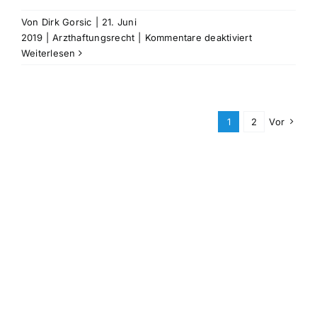
Von
Dirk Gorsic
|
21. Juni
für
2019
|
Arzthaftungsrecht
|
Kommentare deaktiviert
Rechtsanwalt
Weiterlesen
Arzthaftungsr
Fachartikel
vom
21.06.2019
1
2
Vor