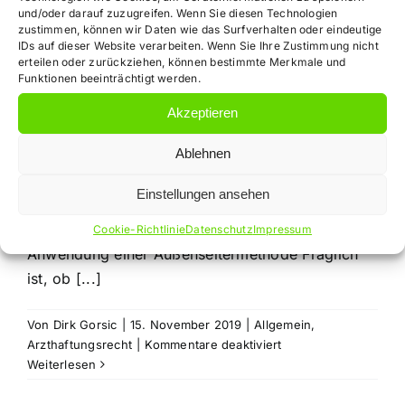
Rechtsanwalt
und/oder darauf zuzugreifen. Wenn Sie diesen Technologien
zustimmen, können wir Daten wie das Surfverhalten oder eindeutige
IDs auf dieser Website verarbeiten. Wenn Sie Ihre Zustimmung nicht
Arzthaftungsrecht
erteilen oder zurückziehen, können bestimmte Merkmale und
Funktionen beeinträchtigt werden.
Fachartikel vom
Akzeptieren
15.11.2019
Ablehnen
Einstellungen ansehen
Aufklärung und Behandlungsfehler bei
Cookie-Richtlinie
Datenschutz
Impressum
Anwendung einer Außenseitermethode Fraglich
ist, ob [...]
Von
Dirk Gorsic
|
15. November 2019
|
Allgemein
,
für
Arzthaftungsrecht
|
Kommentare deaktiviert
Rechtsanwalt
Weiterlesen
Arzthaftungsrecht:
Fachartikel