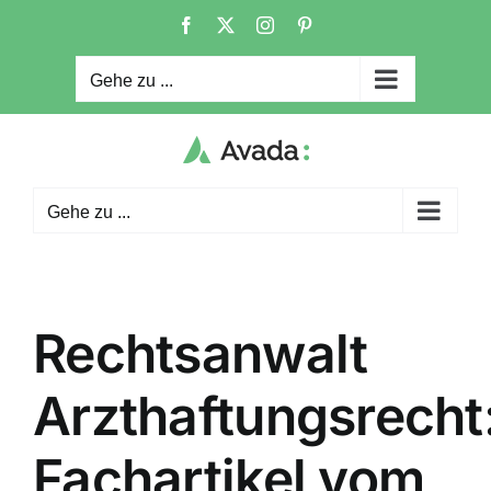
Zum
Facebook
X
Instagram
Pinterest
Inhalt
springen
Gehe zu ...
Gehe zu ...
Rechtsanwalt
Arzthaftungsrecht
Fachartikel vom