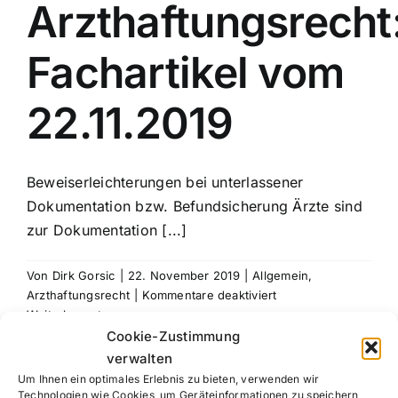
Arzthaftungsrecht
Fachartikel vom
22.11.2019
Beweiserleichterungen bei unterlassener
Dokumentation bzw. Befundsicherung Ärzte sind
zur Dokumentation [...]
Von
Dirk Gorsic
|
22. November 2019
|
Allgemein
,
für
Arzthaftungsrecht
|
Kommentare deaktiviert
Rechtsanwalt
Weiterlesen
Arzthaftungsrecht:
Cookie-Zustimmung
Fachartikel
verwalten
vom
Um Ihnen ein optimales Erlebnis zu bieten, verwenden wir
22.11.2019
Technologien wie Cookies, um Geräteinformationen zu speichern