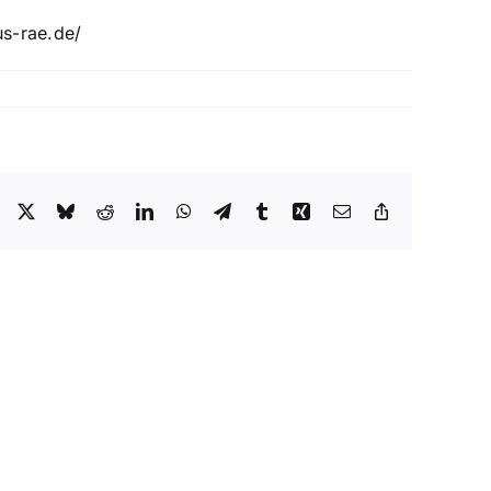
us-rae.de/
Facebook
X
Bluesky
Reddit
LinkedIn
WhatsApp
Telegram
Tumblr
Xing
E-
Copy
Mail
Link