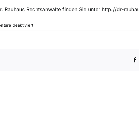
Dr. Rauhaus Rechtsanwälte finden Sie unter
http://dr-rauha
für
tare deaktiviert
Ärztlicher
Behandlungsfehler