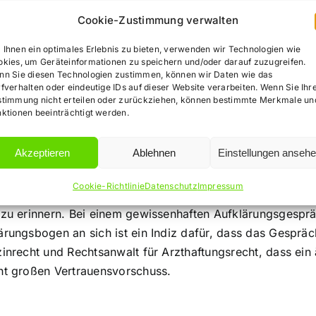
nverfügung bevollmächtigt worden ist, abgegeben werden.
Cookie-Zustimmung verwalten
te müssen die Aufklärung und Einwilligung gemäß § 630f 
Ihnen ein optimales Erlebnis zu bieten, verwenden wir Technologien wie
dlungsfehler: Fehle
kies, um Geräteinformationen zu speichern und/oder darauf zuzugreifen.
nn Sie diesen Technologien zustimmen, können wir Daten wie das
fverhalten oder eindeutige IDs auf dieser Website verarbeiten. Wenn Sie Ihr
stimmung nicht erteilen oder zurückziehen, können bestimmte Merkmale un
ktionen beeinträchtigt werden.
Akzeptieren
Ablehnen
Einstellungen anseh
ht allein anhand einer fehlenden Dokumentation nachweisen
Cookie-Richtlinie
Datenschutz
Impressum
ne fehlende Dokumentation nicht zu einer Schuldvermutung f
h zu erinnern. Bei einem gewissenhaften Aufklärungsgesp
lärungsbogen an sich ist ein Indiz dafür, dass das Gespr
zinrecht und Rechtsanwalt für Arzthaftungsrecht, dass ei
cht großen Vertrauensvorschuss.