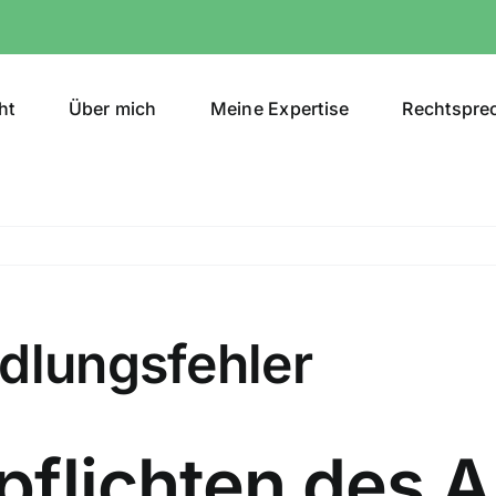
ht
Über mich
Meine Expertise
Rechtspre
dlungsfehler
flichten des A