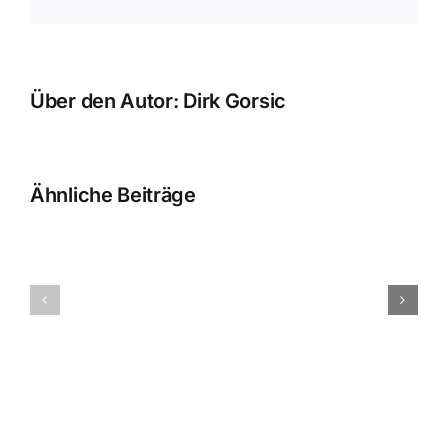
Link
Über den Autor:
Dirk Gorsic
Ähnliche Beiträge
Rechtsanwalt
Rechtsanw
Arzthaftungsrecht:
Arzthaftu
Fachartikel
Fachartike
vom
vom
22.04.2022
18.06.202