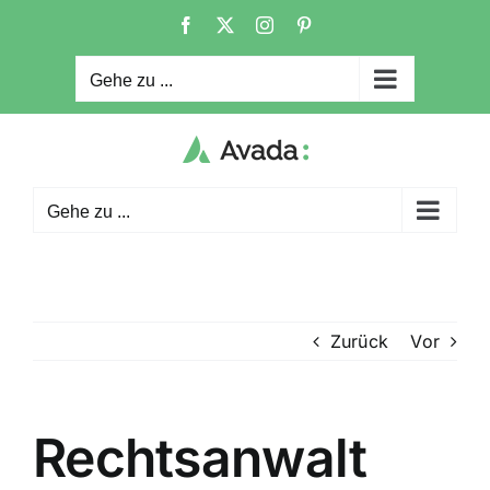
Zum
Facebook
X
Instagram
Pinterest
Inhalt
springen
Gehe zu ...
Gehe zu ...
Zurück
Vor
Rechtsanwalt