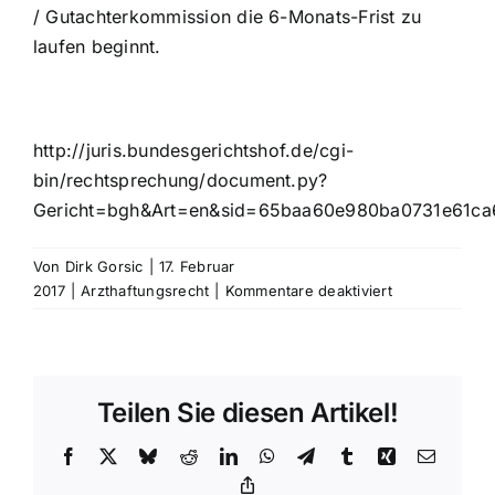
/ Gutachterkommission die 6-Monats-Frist zu
laufen beginnt.
http://juris.bundesgerichtshof.de/cgi-
bin/rechtsprechung/document.py?
Gericht=bgh&Art=en&sid=65baa60e980ba0731e61c
Von
Dirk Gorsic
|
17. Februar
für
2017
|
Arzthaftungsrecht
|
Kommentare deaktiviert
Rechtsanwalt
Arzthaftungsre
Fachbeitrag
vom
Teilen Sie diesen Artikel!
17.02.2017
Facebook
X
Bluesky
Reddit
LinkedIn
WhatsApp
Telegram
Tumblr
Xing
E-
Mail
Copy