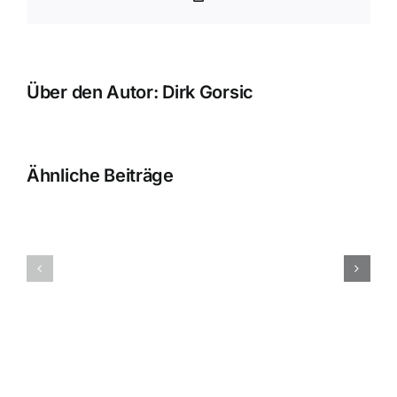
Link
Über den Autor:
Dirk Gorsic
Ähnliche Beiträge
Rechtsanwalt
Rechtsanw
Arzthaftungsrecht:
Arzthaftu
Fachartikel
Fachartike
vom
vom
22.04.2022
18.06.202