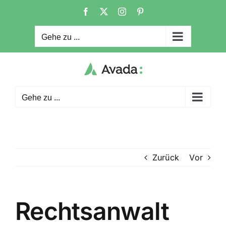
Zum
Facebook
X
Instagram
Pinterest
Inhalt
springen
Gehe zu ...
Gehe zu ...
Zurück
Vor
Rechtsanwalt