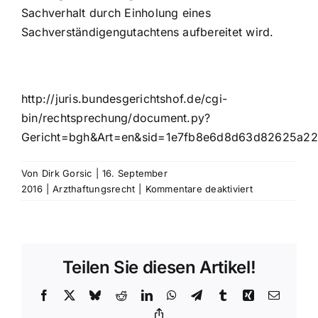
Sachverhalt durch Einholung eines
Sachverständigengutachtens aufbereitet wird.
http://juris.bundesgerichtshof.de/cgi-
bin/rechtsprechung/document.py?
Gericht=bgh&Art=en&sid=1e7fb8e6d8d63d82625a2
Von
Dirk Gorsic
|
16. September
für
2016
|
Arzthaftungsrecht
|
Kommentare deaktiviert
Rechtsanwalt
Arzthaftungsr
Fachartikel
vom
Teilen Sie diesen Artikel!
16.09.2016
Facebook
X
Bluesky
Reddit
LinkedIn
WhatsApp
Telegram
Tumblr
Xing
E-
Mail
Copy