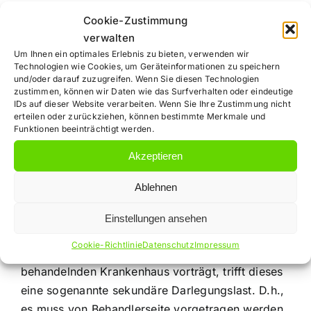
Ihr Rechtsanwalt
Cookie-Zustimmung
verwalten
für
Um Ihnen ein optimales Erlebnis zu bieten, verwenden wir
Technologien wie Cookies, um Geräteinformationen zu speichern
und/oder darauf zuzugreifen. Wenn Sie diesen Technologien
Arzthaftungsrech
zustimmen, können wir Daten wie das Surfverhalten oder eindeutige
IDs auf dieser Website verarbeiten. Wenn Sie Ihre Zustimmung nicht
erteilen oder zurückziehen, können bestimmte Merkmale und
informiert
Funktionen beeinträchtigt werden.
Akzeptieren
Ablehnen
Einstellungen ansehen
So der Patient allerdings im Prozess substantiiert
Cookie-Richtlinie
Datenschutz
Impressum
zu einem Verstoß gegen Hygienepflichten in dem
behandelnden Krankenhaus vorträgt, trifft dieses
eine sogenannte sekundäre Darlegungslast. D.h.,
es muss von Behandlerseite vorgetragen werden,