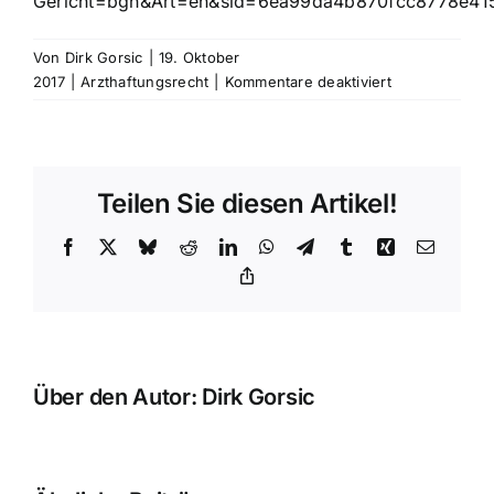
Gericht=bgh&Art=en&sid=6ea99da4b870fcc8778e4
Von
Dirk Gorsic
|
19. Oktober
für
2017
|
Arzthaftungsrecht
|
Kommentare deaktiviert
Rechtsanwalt
Arzthaftungsre
Fachartikel
vom
Teilen Sie diesen Artikel!
19.10.2017
Facebook
X
Bluesky
Reddit
LinkedIn
WhatsApp
Telegram
Tumblr
Xing
E-
Mail
Copy
Link
Über den Autor:
Dirk Gorsic