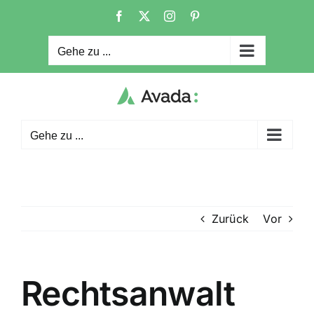
Zum
Facebook
X
Instagram
Pinterest
Inhalt
springen
Gehe zu ...
Gehe zu ...
Zurück
Vor
Rechtsanwalt