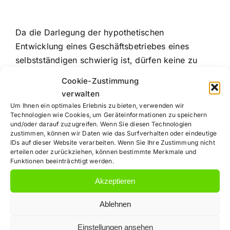
Da die Darlegung der hypothetischen
Entwicklung eines Geschäftsbetriebes eines
selbstständigen schwierig ist, dürfen keine zu
strengen Maßstäbe angelegt werden. Eine Klage
Cookie-Zustimmung
darf daher nicht wegen lückenhaften Vortrags zur
verwalten
Schadensentstehung und Schadenshöhe
Um Ihnen ein optimales Erlebnis zu bieten, verwenden wir
abgewiesen werden, solange greifbare
Technologien wie Cookies, um Geräteinformationen zu speichern
und/oder darauf zuzugreifen. Wenn Sie diesen Technologien
Anhaltspunkte für eine Schadensschätzung
zustimmen, können wir Daten wie das Surfverhalten oder eindeutige
vorhanden sind.
IDs auf dieser Website verarbeiten. Wenn Sie Ihre Zustimmung nicht
erteilen oder zurückziehen, können bestimmte Merkmale und
Funktionen beeinträchtigt werden.
Akzeptieren
Ihr Rechtsanwalt
Ablehnen
für
Einstellungen ansehen