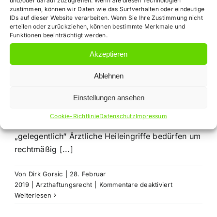
Rechtsanwalt
und/oder darauf zuzugreifen. Wenn Sie diesen Technologien
zustimmen, können wir Daten wie das Surfverhalten oder eindeutige
IDs auf dieser Website verarbeiten. Wenn Sie Ihre Zustimmung nicht
Arzthaftungsrecht
erteilen oder zurückziehen, können bestimmte Merkmale und
Funktionen beeinträchtigt werden.
Fachartikel vom
Akzeptieren
Ablehnen
28.02.2019
Einstellungen ansehen
Cookie-Richtlinie
Datenschutz
Impressum
Risikoaufklärung mit der Häufigkeitsangabe
„gelegentlich“ Ärztliche Heileingriffe bedürfen um
rechtmäßig [...]
Von
Dirk Gorsic
|
28. Februar
für
2019
|
Arzthaftungsrecht
|
Kommentare deaktiviert
Rechtsanwalt
Weiterlesen
Arzthaftungsr
Fachartikel