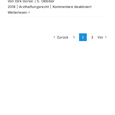
Von
Dirk Gorsic
|
5. Oktober
für
2018
|
Arzthaftungsrecht
|
Kommentare deaktiviert
Rechtsanwalt
Weiterlesen
Arzthaftungsr
Fachartikel
vom
5.10.2018
Zurück
1
2
3
Vor