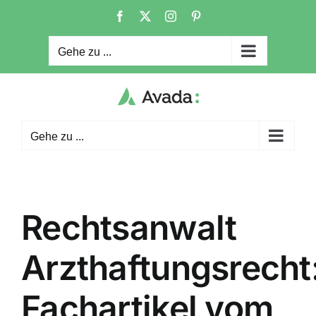
Zum
Facebook
X
Instagram
Pinterest
Inhalt
springen
Gehe zu ...
Gehe zu ...
Rechtsanwalt
Arzthaftungsrecht
Fachartikel vom